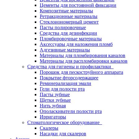
Цементы для постоянной фиксации
Композитные материалы
Ретракционные материалы
Стеклоиономерный цемент
Пасты полировочные
Средства для дезинфекции
Пломбировочные материалы
Аксессуары для наложения пломб
Адгезивные материалы
Материалы для пломбирования каналов
Материалы для распломбировки каналов
Средства для гигиены и профилактики
Порошок для пескоструйного аппарата
Покрытие фторсодержащее
Реминерализация эмали
Гели для полости рта
Пасты зубные
Щетки зубные
Нить зубная
Ополаскиватели полости рта
Ирригаторы
Стоматологическое оборудование
Скалеры
Насадки для скалеров