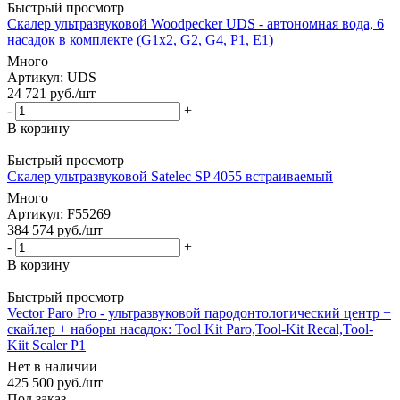
Быстрый просмотр
Скалер ультразвуковой Woodpecker UDS - автономная вода, 6
насадок в комплекте (G1x2, G2, G4, P1, E1)
Много
Артикул
: UDS
24 721
руб.
/шт
-
+
В корзину
Быстрый просмотр
Скалер ультразвуковой Satelec SP 4055 встраиваемый
Много
Артикул
: F55269
384 574
руб.
/шт
-
+
В корзину
Быстрый просмотр
Vector Paro Pro - ультразвуковой пародонтологический центр +
скайлер + наборы насадок: Tool Kit Paro,Tool-Kit Recal,Tool-
Kiit Scaler P1
Нет в наличии
425 500
руб.
/шт
Под заказ