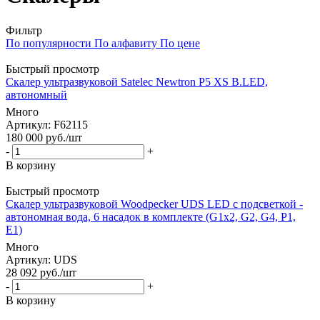
Фильтр
По популярности
По алфавиту
По цене
Быстрый просмотр
Скалер ультразвуковой Satelec Newtron P5 XS B.LED,
автономный
Много
Артикул
: F62115
180 000
руб.
/шт
-
+
В корзину
Быстрый просмотр
Скалер ультразвуковой Woodpecker UDS LED с подсветкой -
автономная вода, 6 насадок в комплекте (G1x2, G2, G4, P1,
E1)
Много
Артикул
: UDS
28 092
руб.
/шт
-
+
В корзину