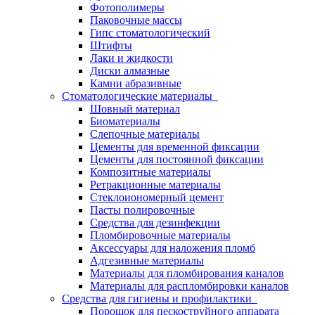
Фотополимеры
Паковочные массы
Гипс стоматологический
Штифты
Лаки и жидкости
Диски алмазные
Камни абразивные
Стоматологические материалы
Шовный материал
Биоматериалы
Слепочные материалы
Цементы для временной фиксации
Цементы для постоянной фиксации
Композитные материалы
Ретракционные материалы
Стеклоиономерный цемент
Пасты полировочные
Средства для дезинфекции
Пломбировочные материалы
Аксессуары для наложения пломб
Адгезивные материалы
Материалы для пломбирования каналов
Материалы для распломбировки каналов
Средства для гигиены и профилактики
Порошок для пескоструйного аппарата