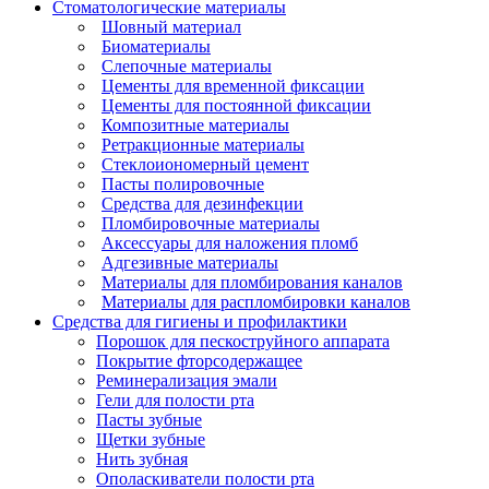
Стоматологические материалы
Шовный материал
Биоматериалы
Слепочные материалы
Цементы для временной фиксации
Цементы для постоянной фиксации
Композитные материалы
Ретракционные материалы
Стеклоиономерный цемент
Пасты полировочные
Средства для дезинфекции
Пломбировочные материалы
Аксессуары для наложения пломб
Адгезивные материалы
Материалы для пломбирования каналов
Материалы для распломбировки каналов
Средства для гигиены и профилактики
Порошок для пескоструйного аппарата
Покрытие фторсодержащее
Реминерализация эмали
Гели для полости рта
Пасты зубные
Щетки зубные
Нить зубная
Ополаскиватели полости рта