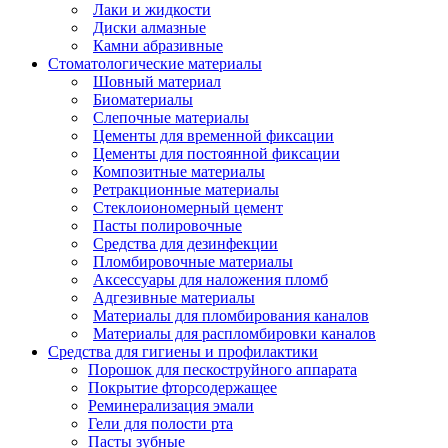
Лаки и жидкости
Диски алмазные
Камни абразивные
Стоматологические материалы
Шовный материал
Биоматериалы
Слепочные материалы
Цементы для временной фиксации
Цементы для постоянной фиксации
Композитные материалы
Ретракционные материалы
Стеклоиономерный цемент
Пасты полировочные
Средства для дезинфекции
Пломбировочные материалы
Аксессуары для наложения пломб
Адгезивные материалы
Материалы для пломбирования каналов
Материалы для распломбировки каналов
Средства для гигиены и профилактики
Порошок для пескоструйного аппарата
Покрытие фторсодержащее
Реминерализация эмали
Гели для полости рта
Пасты зубные