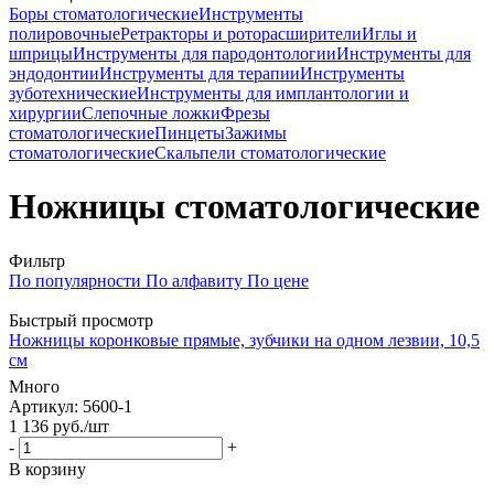
Боры стоматологические
Инструменты
полировочные
Ретракторы и роторасширители
Иглы и
шприцы
Инструменты для пародонтологии
Инструменты для
эндодонтии
Инструменты для терапии
Инструменты
зуботехнические
Инструменты для имплантологии и
хирургии
Слепочные ложки
Фрезы
стоматологические
Пинцеты
Зажимы
стоматологические
Скальпели стоматологические
Ножницы стоматологические
Фильтр
По популярности
По алфавиту
По цене
Быстрый просмотр
Ножницы коронковые прямые, зубчики на одном лезвии, 10,5
см
Много
Артикул
: 5600-1
1 136
руб.
/шт
-
+
В корзину