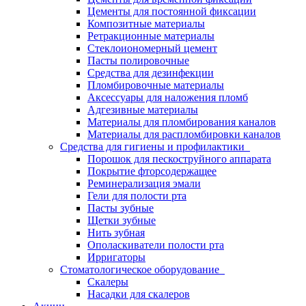
Цементы для постоянной фиксации
Композитные материалы
Ретракционные материалы
Стеклоиономерный цемент
Пасты полировочные
Средства для дезинфекции
Пломбировочные материалы
Аксессуары для наложения пломб
Адгезивные материалы
Материалы для пломбирования каналов
Материалы для распломбировки каналов
Средства для гигиены и профилактики
Порошок для пескоструйного аппарата
Покрытие фторсодержащее
Реминерализация эмали
Гели для полости рта
Пасты зубные
Щетки зубные
Нить зубная
Ополаскиватели полости рта
Ирригаторы
Стоматологическое оборудование
Скалеры
Насадки для скалеров