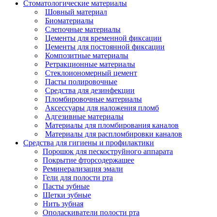
Стоматологические материалы
Шовный материал
Биоматериалы
Слепочные материалы
Цементы для временной фиксации
Цементы для постоянной фиксации
Композитные материалы
Ретракционные материалы
Стеклоиономерный цемент
Пасты полировочные
Средства для дезинфекции
Пломбировочные материалы
Аксессуары для наложения пломб
Адгезивные материалы
Материалы для пломбирования каналов
Материалы для распломбировки каналов
Средства для гигиены и профилактики
Порошок для пескоструйного аппарата
Покрытие фторсодержащее
Реминерализация эмали
Гели для полости рта
Пасты зубные
Щетки зубные
Нить зубная
Ополаскиватели полости рта