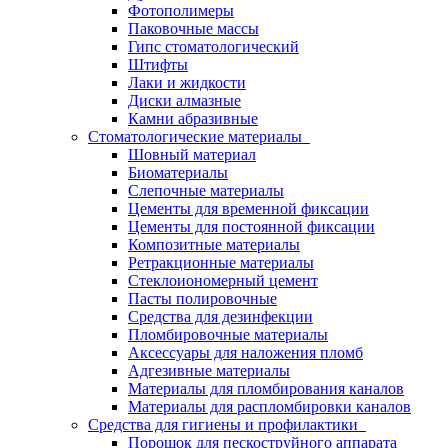
Фотополимеры
Паковочные массы
Гипс стоматологический
Штифты
Лаки и жидкости
Диски алмазные
Камни абразивные
Стоматологические материалы
Шовный материал
Биоматериалы
Слепочные материалы
Цементы для временной фиксации
Цементы для постоянной фиксации
Композитные материалы
Ретракционные материалы
Стеклоиономерный цемент
Пасты полировочные
Средства для дезинфекции
Пломбировочные материалы
Аксессуары для наложения пломб
Адгезивные материалы
Материалы для пломбирования каналов
Материалы для распломбировки каналов
Средства для гигиены и профилактики
Порошок для пескоструйного аппарата