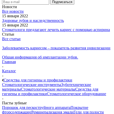
Новости
Все новости
15 января 2022
Здоровье зубов и наследственность
15 января 2022
Стоматологи предлагают лечить кариес с помощью аспирина
Статьи
Все статьи
Заболеваемость кариесом – показатель развития цивилизации
Общая информация об имплантации зубов.
Главная
-
Каталог
-
Средства для гигиены и профилактики
Стоматологические инструменты
Зуботехнические
материалы
Стоматологические материалы
Средства для
гигиены и профилактики
Стоматологическое оборудование
-
Пасты зубные
Порошок для пескоструйного аппарата
Покрытие
фторсодержащее
Реминерализация эмали
Гели для полости