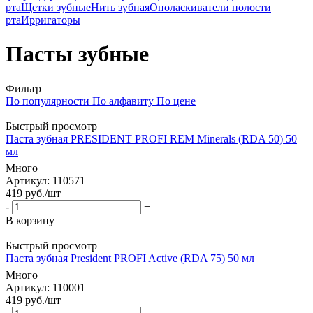
рта
Щетки зубные
Нить зубная
Ополаскиватели полости
рта
Ирригаторы
Пасты зубные
Фильтр
По популярности
По алфавиту
По цене
Быстрый просмотр
Паста зубная PRESIDENT PROFI REM Minerals (RDA 50) 50
мл
Много
Артикул
: 110571
419
руб.
/шт
-
+
В корзину
Быстрый просмотр
Паста зубная President PROFI Active (RDA 75) 50 мл
Много
Артикул
: 110001
419
руб.
/шт