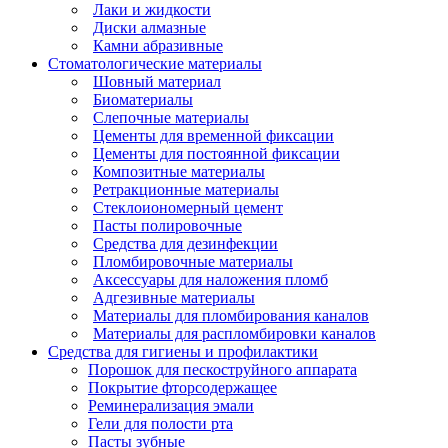
Лаки и жидкости
Диски алмазные
Камни абразивные
Стоматологические материалы
Шовный материал
Биоматериалы
Слепочные материалы
Цементы для временной фиксации
Цементы для постоянной фиксации
Композитные материалы
Ретракционные материалы
Стеклоиономерный цемент
Пасты полировочные
Средства для дезинфекции
Пломбировочные материалы
Аксессуары для наложения пломб
Адгезивные материалы
Материалы для пломбирования каналов
Материалы для распломбировки каналов
Средства для гигиены и профилактики
Порошок для пескоструйного аппарата
Покрытие фторсодержащее
Реминерализация эмали
Гели для полости рта
Пасты зубные