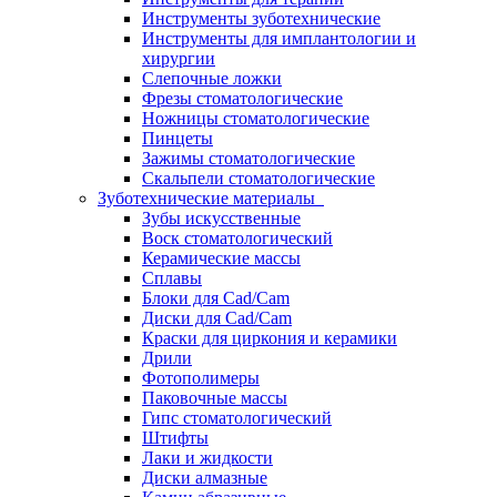
Инструменты зуботехнические
Инструменты для имплантологии и
хирургии
Слепочные ложки
Фрезы стоматологические
Ножницы стоматологические
Пинцеты
Зажимы стоматологические
Скальпели стоматологические
Зуботехнические материалы
Зубы искусственные
Воск стоматологический
Керамические массы
Сплавы
Блоки для Cad/Cam
Диски для Cad/Cam
Краски для циркония и керамики
Дрили
Фотополимеры
Паковочные массы
Гипс стоматологический
Штифты
Лаки и жидкости
Диски алмазные