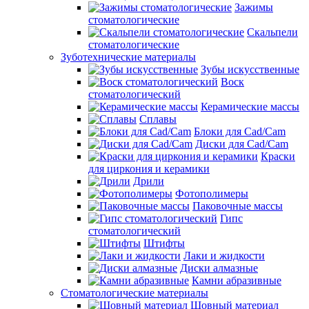
Зажимы
стоматологические
Скальпели
стоматологические
Зуботехнические материалы
Зубы искусственные
Воск
стоматологический
Керамические массы
Сплавы
Блоки для Cad/Cam
Диски для Cad/Cam
Краски
для циркония и керамики
Дрили
Фотополимеры
Паковочные массы
Гипс
стоматологический
Штифты
Лаки и жидкости
Диски алмазные
Камни абразивные
Стоматологические материалы
Шовный материал