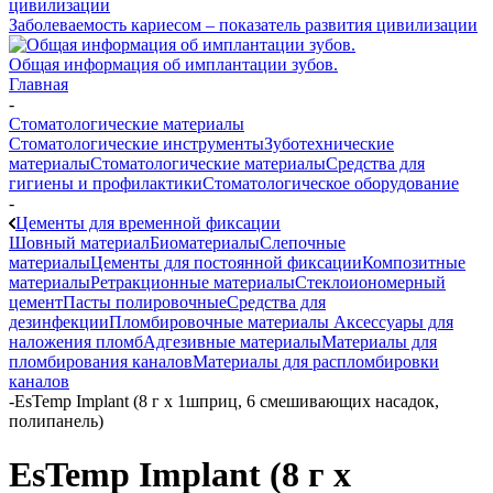
Заболеваемость кариесом – показатель развития цивилизации
Общая информация об имплантации зубов.
Главная
-
Стоматологические материалы
Стоматологические инструменты
Зуботехнические
материалы
Стоматологические материалы
Средства для
гигиены и профилактики
Стоматологическое оборудование
-
Цементы для временной фиксации
Шовный материал
Биоматериалы
Слепочные
материалы
Цементы для постоянной фиксации
Композитные
материалы
Ретракционные материалы
Стеклоиономерный
цемент
Пасты полировочные
Средства для
дезинфекции
Пломбировочные материалы
Аксессуары для
наложения пломб
Адгезивные материалы
Материалы для
пломбирования каналов
Материалы для распломбировки
каналов
-
EsTemp Implant (8 г х 1шприц, 6 смешивающих насадок,
полипанель)
EsTemp Implant (8 г х