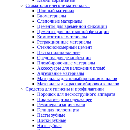
Камни абразивные
Стоматологические материалы
Шовный материал
Биоматериалы
Слепочные материалы
Цементы для временной фиксации
Цементы для постоянной фиксации
Композитные материалы
Ретракционные материалы
Стеклоиономерный цемент
Пасты полировочные
Средства для дезинфекции
Пломбировочные материалы
Аксессуары для наложения пломб
Адгезивные материалы
Материалы для пломбирования каналов
Материалы для распломбировки каналов
Средства для гигиены и профилактики
Порошок для пескоструйного аппарата
Покрытие фторсодержащее
Реминерализация эмали
Гели для полости рта
Пасты зубные
Щетки зубные
Нить зубная