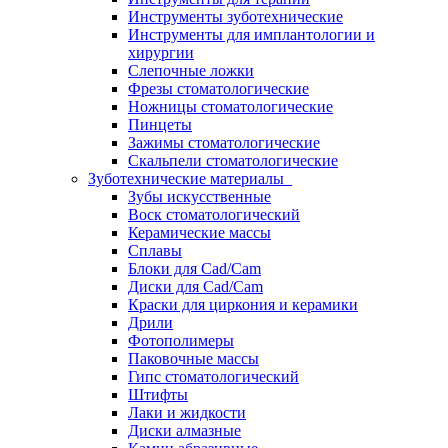
Инструменты зуботехнические
Инструменты для имплантологии и
хирургии
Слепочные ложки
Фрезы стоматологические
Ножницы стоматологические
Пинцеты
Зажимы стоматологические
Скальпели стоматологические
Зуботехнические материалы
Зубы искусственные
Воск стоматологический
Керамические массы
Сплавы
Блоки для Cad/Cam
Диски для Cad/Cam
Краски для циркония и керамики
Дрили
Фотополимеры
Паковочные массы
Гипс стоматологический
Штифты
Лаки и жидкости
Диски алмазные