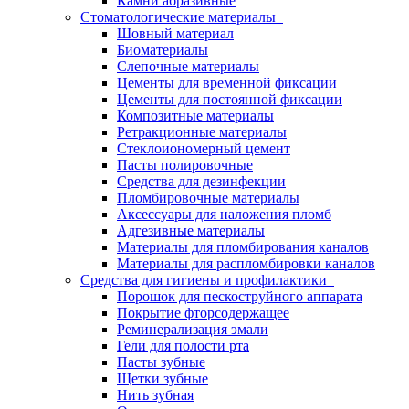
Камни абразивные
Стоматологические материалы
Шовный материал
Биоматериалы
Слепочные материалы
Цементы для временной фиксации
Цементы для постоянной фиксации
Композитные материалы
Ретракционные материалы
Стеклоиономерный цемент
Пасты полировочные
Средства для дезинфекции
Пломбировочные материалы
Аксессуары для наложения пломб
Адгезивные материалы
Материалы для пломбирования каналов
Материалы для распломбировки каналов
Средства для гигиены и профилактики
Порошок для пескоструйного аппарата
Покрытие фторсодержащее
Реминерализация эмали
Гели для полости рта
Пасты зубные
Щетки зубные
Нить зубная