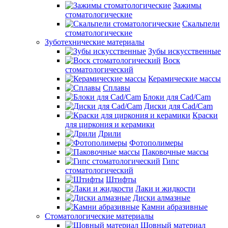
Зажимы
стоматологические
Скальпели
стоматологические
Зуботехнические материалы
Зубы искусственные
Воск
стоматологический
Керамические массы
Сплавы
Блоки для Cad/Cam
Диски для Cad/Cam
Краски
для циркония и керамики
Дрили
Фотополимеры
Паковочные массы
Гипс
стоматологический
Штифты
Лаки и жидкости
Диски алмазные
Камни абразивные
Стоматологические материалы
Шовный материал