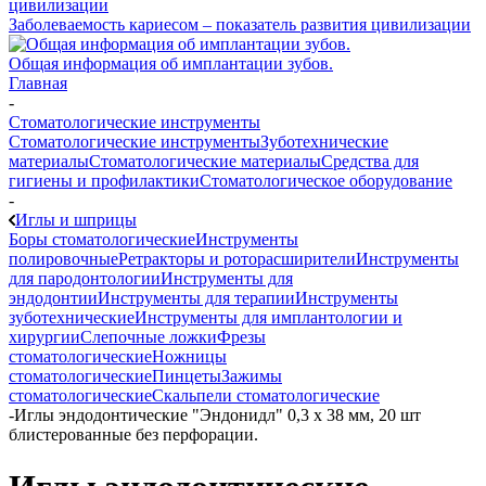
Заболеваемость кариесом – показатель развития цивилизации
Общая информация об имплантации зубов.
Главная
-
Стоматологические инструменты
Стоматологические инструменты
Зуботехнические
материалы
Стоматологические материалы
Средства для
гигиены и профилактики
Стоматологическое оборудование
-
Иглы и шприцы
Боры стоматологические
Инструменты
полировочные
Ретракторы и роторасширители
Инструменты
для пародонтологии
Инструменты для
эндодонтии
Инструменты для терапии
Инструменты
зуботехнические
Инструменты для имплантологии и
хирургии
Слепочные ложки
Фрезы
стоматологические
Ножницы
стоматологические
Пинцеты
Зажимы
стоматологические
Скальпели стоматологические
-
Иглы эндодонтические "Эндонидл" 0,3 х 38 мм, 20 шт
блистерованные без перфорации.