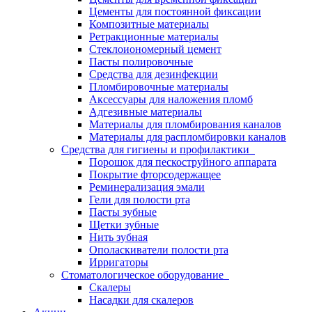
Цементы для постоянной фиксации
Композитные материалы
Ретракционные материалы
Стеклоиономерный цемент
Пасты полировочные
Средства для дезинфекции
Пломбировочные материалы
Аксессуары для наложения пломб
Адгезивные материалы
Материалы для пломбирования каналов
Материалы для распломбировки каналов
Средства для гигиены и профилактики
Порошок для пескоструйного аппарата
Покрытие фторсодержащее
Реминерализация эмали
Гели для полости рта
Пасты зубные
Щетки зубные
Нить зубная
Ополаскиватели полости рта
Ирригаторы
Стоматологическое оборудование
Скалеры
Насадки для скалеров