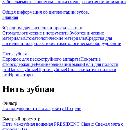
Заболеваемость кариесом – показатель развития цивилизации
Общая информация об имплантации зубов.
Главная
-
Средства для гигиены и профилактики
Стоматологические инструменты
Зуботехнические
материалы
Стоматологические материалы
Средства для
гигиены и профилактики
Стоматологическое оборудование
-
Нить зубная
Порошок для пескоструйного аппарата
Покрытие
фторсодержащее
Реминерализация эмали
Гели для полости
рта
Пасты зубные
Щетки зубные
Ополаскиватели полости
рта
Ирригаторы
Нить зубная
Фильтр
По популярности
По алфавиту
По цене
Быстрый просмотр
Нить межзубная вощеная PRESIDENT Classic Свежая мята с
фтором 50 м