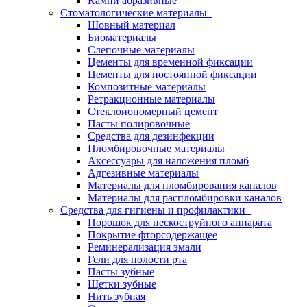
Камни абразивные
Стоматологические материалы
Шовный материал
Биоматериалы
Слепочные материалы
Цементы для временной фиксации
Цементы для постоянной фиксации
Композитные материалы
Ретракционные материалы
Стеклоиономерный цемент
Пасты полировочные
Средства для дезинфекции
Пломбировочные материалы
Аксессуары для наложения пломб
Адгезивные материалы
Материалы для пломбирования каналов
Материалы для распломбировки каналов
Средства для гигиены и профилактики
Порошок для пескоструйного аппарата
Покрытие фторсодержащее
Реминерализация эмали
Гели для полости рта
Пасты зубные
Щетки зубные
Нить зубная