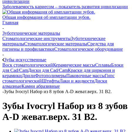
Заболеваемость кариесом – показатель развития цивилизации
Общая информация об имплантации зубов.
Главная
-
Зуботехнические материалы
Стоматологические инструменты
Зуботехнические
материалы
Стоматологические материалы
Средства для
гигиены и профилактики
Стоматологическое оборудование
-
Зубы искусственные
Воск стоматологический
Керамические массы
Сплавы
Блоки
для Cad/Cam
Диски для Cad/Cam
Краски для циркония и
керамики
Дрили
Фотополимеры
Паковочные массы
Гипс
стоматологический
Штифты
Лаки и жидкости
Диски
алмазные
Камни абразивные
-
Зубы Ivocryl Набор из 8 зубов A-D жеват.верх. 31 B2.
Зубы Ivocryl Набор из 8 зубов
A-D жеват.верх. 31 B2.