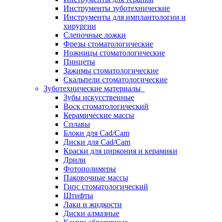
Инструменты зуботехнические
Инструменты для имплантологии и
хирургии
Слепочные ложки
Фрезы стоматологические
Ножницы стоматологические
Пинцеты
Зажимы стоматологические
Скальпели стоматологические
Зуботехнические материалы
Зубы искусственные
Воск стоматологический
Керамические массы
Сплавы
Блоки для Cad/Cam
Диски для Cad/Cam
Краски для циркония и керамики
Дрили
Фотополимеры
Паковочные массы
Гипс стоматологический
Штифты
Лаки и жидкости
Диски алмазные