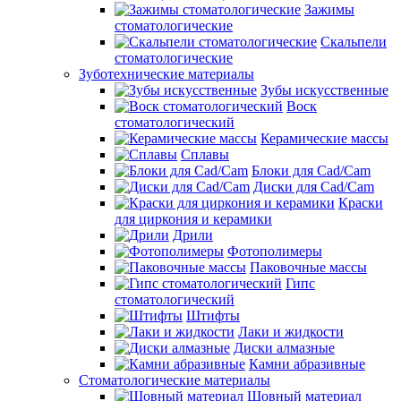
Зажимы
стоматологические
Скальпели
стоматологические
Зуботехнические материалы
Зубы искусственные
Воск
стоматологический
Керамические массы
Сплавы
Блоки для Cad/Cam
Диски для Cad/Cam
Краски
для циркония и керамики
Дрили
Фотополимеры
Паковочные массы
Гипс
стоматологический
Штифты
Лаки и жидкости
Диски алмазные
Камни абразивные
Стоматологические материалы
Шовный материал