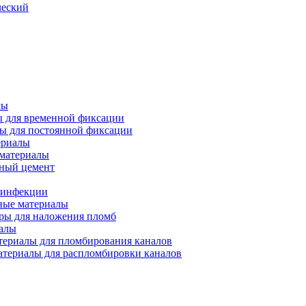
ческий
лы
 для временной фиксации
ы для постоянной фиксации
ериалы
материалы
ный цемент
езинфекции
ые материалы
ры для наложения пломб
алы
ериалы для пломбирования каналов
териалы для распломбировки каналов