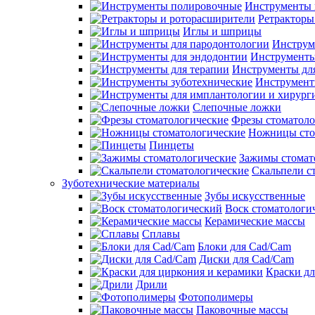
Инструменты 
Ретракторы
Иглы и шприцы
Инструм
Инструменты
Инструменты дл
Инструмент
Слепочные ложки
Фрезы стоматоло
Ножницы сто
Пинцеты
Зажимы стомат
Скальпели с
Зуботехнические материалы
Зубы искусственные
Воск стоматологи
Керамические массы
Сплавы
Блоки для Cad/Cam
Диски для Cad/Cam
Краски дл
Дрили
Фотополимеры
Паковочные массы