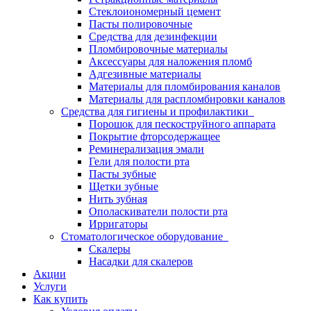
Стеклоиономерный цемент
Пасты полировочные
Средства для дезинфекции
Пломбировочные материалы
Аксессуары для наложения пломб
Адгезивные материалы
Материалы для пломбирования каналов
Материалы для распломбировки каналов
Средства для гигиены и профилактики
Порошок для пескоструйного аппарата
Покрытие фторсодержащее
Реминерализация эмали
Гели для полости рта
Пасты зубные
Щетки зубные
Нить зубная
Ополаскиватели полости рта
Ирригаторы
Стоматологическое оборудование
Скалеры
Насадки для скалеров
Акции
Услуги
Как купить