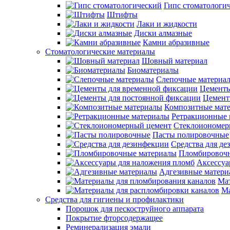
Гипс стоматологи
Штифты
Лаки и жидкости
Диски алмазные
Камни абразивные
Стоматологические материалы
Шовный материал
Биоматериалы
Слепочные материа
Цементы
Цемент
Композитные мат
Ретракционные 
Стеклоиономер
Пасты полировочные
Средства для д
Пломбировочн
Аксессуа
Адгезивные матери
Мат
Ма
Средства для гигиены и профилактики
Порошок для пескоструйного аппарата
Покрытие фторсодержащее
Реминерализация эмали