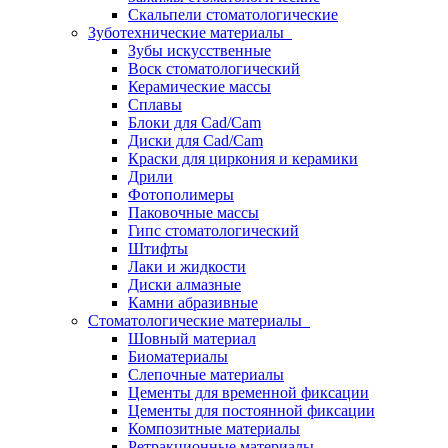
Скальпели стоматологические
Зуботехнические материалы
Зубы искусственные
Воск стоматологический
Керамические массы
Сплавы
Блоки для Cad/Cam
Диски для Cad/Cam
Краски для циркония и керамики
Дрили
Фотополимеры
Паковочные массы
Гипс стоматологический
Штифты
Лаки и жидкости
Диски алмазные
Камни абразивные
Стоматологические материалы
Шовный материал
Биоматериалы
Слепочные материалы
Цементы для временной фиксации
Цементы для постоянной фиксации
Композитные материалы
Ретракционные материалы