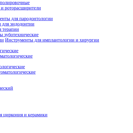
полировочные
 и роторасширители
енты для пародонтологии
 для эндодонтии
я терапии
ы зуботехнические
Инструменты для имплантологии и хирургии
гические
матологические
ологические
томатологические
ческий
я циркония и керамики