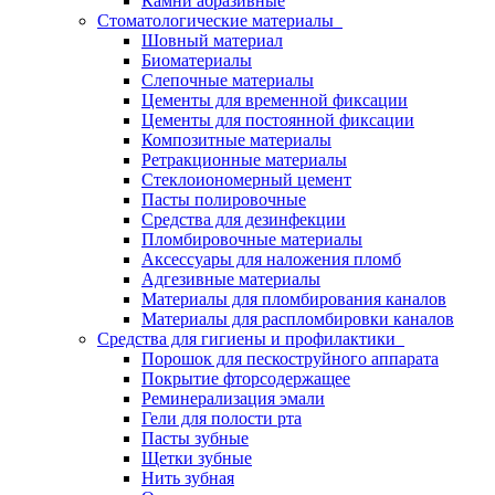
Камни абразивные
Стоматологические материалы
Шовный материал
Биоматериалы
Слепочные материалы
Цементы для временной фиксации
Цементы для постоянной фиксации
Композитные материалы
Ретракционные материалы
Стеклоиономерный цемент
Пасты полировочные
Средства для дезинфекции
Пломбировочные материалы
Аксессуары для наложения пломб
Адгезивные материалы
Материалы для пломбирования каналов
Материалы для распломбировки каналов
Средства для гигиены и профилактики
Порошок для пескоструйного аппарата
Покрытие фторсодержащее
Реминерализация эмали
Гели для полости рта
Пасты зубные
Щетки зубные
Нить зубная