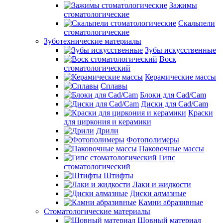
Зажимы
стоматологические
Скальпели
стоматологические
Зуботехнические материалы
Зубы искусственные
Воск
стоматологический
Керамические массы
Сплавы
Блоки для Cad/Cam
Диски для Cad/Cam
Краски
для циркония и керамики
Дрили
Фотополимеры
Паковочные массы
Гипс
стоматологический
Штифты
Лаки и жидкости
Диски алмазные
Камни абразивные
Стоматологические материалы
Шовный материал