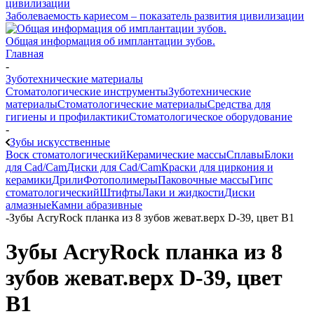
Заболеваемость кариесом – показатель развития цивилизации
Общая информация об имплантации зубов.
Главная
-
Зуботехнические материалы
Стоматологические инструменты
Зуботехнические
материалы
Стоматологические материалы
Средства для
гигиены и профилактики
Стоматологическое оборудование
-
Зубы искусственные
Воск стоматологический
Керамические массы
Сплавы
Блоки
для Cad/Cam
Диски для Cad/Cam
Краски для циркония и
керамики
Дрили
Фотополимеры
Паковочные массы
Гипс
стоматологический
Штифты
Лаки и жидкости
Диски
алмазные
Камни абразивные
-
Зубы AcryRock планка из 8 зубов жеват.верх D-39, цвет B1
Зубы AcryRock планка из 8
зубов жеват.верх D-39, цвет
B1