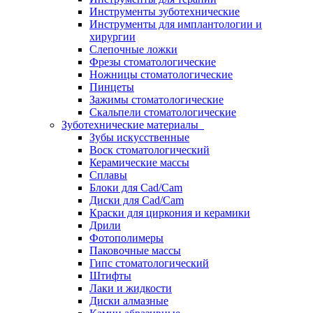
Инструменты зуботехнические
Инструменты для имплантологии и
хирургии
Слепочные ложки
Фрезы стоматологические
Ножницы стоматологические
Пинцеты
Зажимы стоматологические
Скальпели стоматологические
Зуботехнические материалы
Зубы искусственные
Воск стоматологический
Керамические массы
Сплавы
Блоки для Cad/Cam
Диски для Cad/Cam
Краски для циркония и керамики
Дрили
Фотополимеры
Паковочные массы
Гипс стоматологический
Штифты
Лаки и жидкости
Диски алмазные