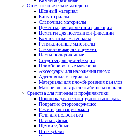
Камни абразивные
Стоматологические материалы
Шовный материал
Биоматериалы
Слепочные материалы
Цементы для временной фиксации
Цементы для постоянной фиксации
Композитные материалы
Ретракционные материалы
Стеклоиономерный цемент
Пасты полировочные
Средства для дезинфекции
Пломбировочные материалы
Аксессуары для наложения пломб
Адгезивные материалы
Материалы для пломбирования каналов
Материалы для распломбировки каналов
Средства для гигиены и профилактики
Порошок для пескоструйного аппарата
Покрытие фторсодержащее
Реминерализация эмали
Гели для полости рта
Пасты зубные
Щетки зубные
Нить зубная