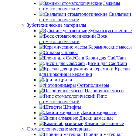
Зажимы
стоматологические
Скальпели
стоматологические
Зуботехнические материалы
Зубы искусственные
Воск
стоматологический
Керамические массы
Сплавы
Блоки для Cad/Cam
Диски для Cad/Cam
Краски
для циркония и керамики
Дрили
Фотополимеры
Паковочные массы
Гипс
стоматологический
Штифты
Лаки и жидкости
Диски алмазные
Камни абразивные
Стоматологические материалы
Шовный материал