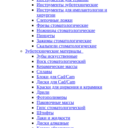
Инструменты зуботехнические
Инструменты для имплантологии и
хирургии
Слепочные ложки
Фрезы стоматологические
Ножницы стоматологические
Пинцеты
Зажимы стоматологические
Скальпели стоматологические
Зуботехнические материалы
Зубы искусственные
Воск стоматологический
Керамические массы
Сплавы
Блоки для Cad/Cam
Диски для Cad/Cam
Краски для циркония и керамики
Дрили
Фотополимеры
Паковочные массы
Гипс стоматологический
Штифты
Лаки и жидкости
Диски алмазные