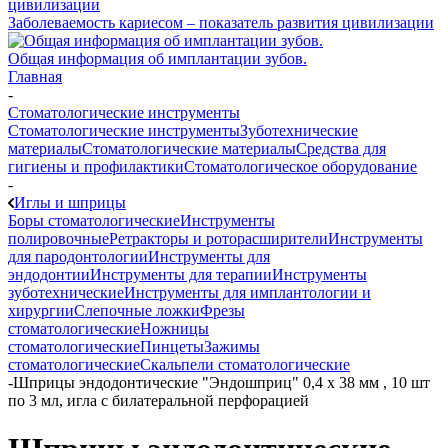
Заболеваемость кариесом – показатель развития цивилизации
Общая информация об имплантации зубов.
Главная
-
Стоматологические инструменты
Стоматологические инструменты
Зуботехнические
материалы
Стоматологические материалы
Средства для
гигиены и профилактики
Стоматологическое оборудование
-
Иглы и шприцы
Боры стоматологические
Инструменты
полировочные
Ретракторы и роторасширители
Инструменты
для пародонтологии
Инструменты для
эндодонтии
Инструменты для терапии
Инструменты
зуботехнические
Инструменты для имплантологии и
хирургии
Слепочные ложки
Фрезы
стоматологические
Ножницы
стоматологические
Пинцеты
Зажимы
стоматологические
Скальпели стоматологические
-
Шприцы эндодонтические "Эндошприц" 0,4 х 38 мм , 10 шт
по 3 мл, игла с билатеральной перфорацией