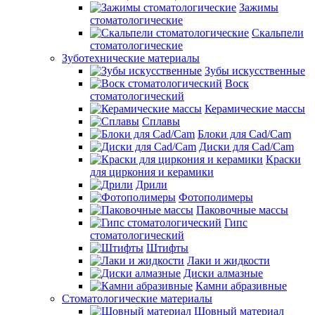
Зажимы
стоматологические
Скальпели
стоматологические
Зуботехнические материалы
Зубы искусственные
Воск
стоматологический
Керамические массы
Сплавы
Блоки для Cad/Cam
Диски для Cad/Cam
Краски
для циркония и керамики
Дрили
Фотополимеры
Паковочные массы
Гипс
стоматологический
Штифты
Лаки и жидкости
Диски алмазные
Камни абразивные
Стоматологические материалы
Шовный материал