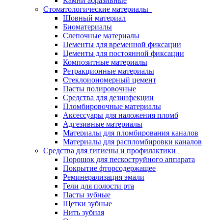
Камни абразивные
Стоматологические материалы
Шовный материал
Биоматериалы
Слепочные материалы
Цементы для временной фиксации
Цементы для постоянной фиксации
Композитные материалы
Ретракционные материалы
Стеклоиономерный цемент
Пасты полировочные
Средства для дезинфекции
Пломбировочные материалы
Аксессуары для наложения пломб
Адгезивные материалы
Материалы для пломбирования каналов
Материалы для распломбировки каналов
Средства для гигиены и профилактики
Порошок для пескоструйного аппарата
Покрытие фторсодержащее
Реминерализация эмали
Гели для полости рта
Пасты зубные
Щетки зубные
Нить зубная