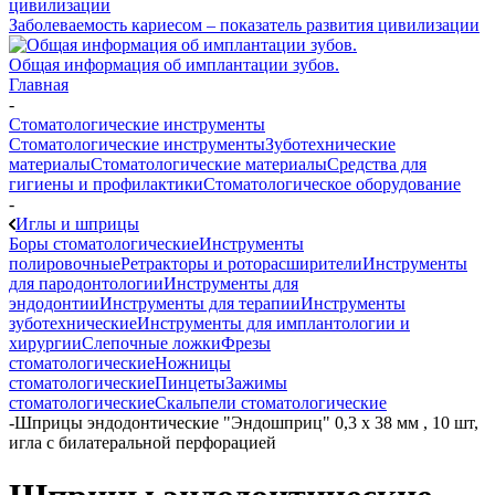
Заболеваемость кариесом – показатель развития цивилизации
Общая информация об имплантации зубов.
Главная
-
Стоматологические инструменты
Стоматологические инструменты
Зуботехнические
материалы
Стоматологические материалы
Средства для
гигиены и профилактики
Стоматологическое оборудование
-
Иглы и шприцы
Боры стоматологические
Инструменты
полировочные
Ретракторы и роторасширители
Инструменты
для пародонтологии
Инструменты для
эндодонтии
Инструменты для терапии
Инструменты
зуботехнические
Инструменты для имплантологии и
хирургии
Слепочные ложки
Фрезы
стоматологические
Ножницы
стоматологические
Пинцеты
Зажимы
стоматологические
Скальпели стоматологические
-
Шприцы эндодонтические "Эндошприц" 0,3 х 38 мм , 10 шт,
игла с билатеральной перфорацией