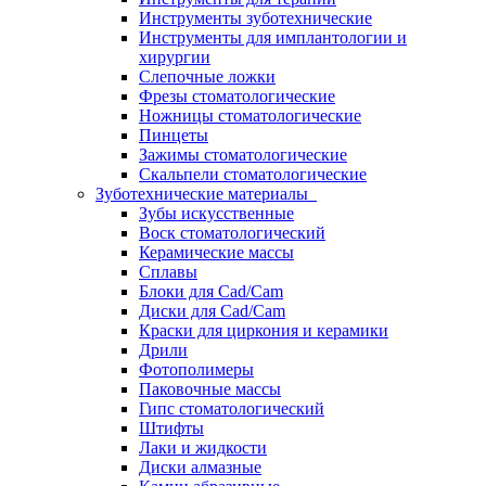
Инструменты зуботехнические
Инструменты для имплантологии и
хирургии
Слепочные ложки
Фрезы стоматологические
Ножницы стоматологические
Пинцеты
Зажимы стоматологические
Скальпели стоматологические
Зуботехнические материалы
Зубы искусственные
Воск стоматологический
Керамические массы
Сплавы
Блоки для Cad/Cam
Диски для Cad/Cam
Краски для циркония и керамики
Дрили
Фотополимеры
Паковочные массы
Гипс стоматологический
Штифты
Лаки и жидкости
Диски алмазные