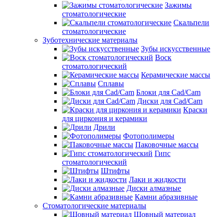
Зажимы
стоматологические
Скальпели
стоматологические
Зуботехнические материалы
Зубы искусственные
Воск
стоматологический
Керамические массы
Сплавы
Блоки для Cad/Cam
Диски для Cad/Cam
Краски
для циркония и керамики
Дрили
Фотополимеры
Паковочные массы
Гипс
стоматологический
Штифты
Лаки и жидкости
Диски алмазные
Камни абразивные
Стоматологические материалы
Шовный материал