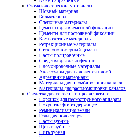
Камни абразивные
Стоматологические материалы
Шовный материал
Биоматериалы
Слепочные материалы
Цементы для временной фиксации
Цементы для постоянной фиксации
Композитные материалы
Ретракционные материалы
Стеклоиономерный цемент
Пасты полировочные
Средства для дезинфекции
Пломбировочные материалы
Аксессуары для наложения пломб
Адгезивные материалы
Материалы для пломбирования каналов
Материалы для распломбировки каналов
Средства для гигиены и профилактики
Порошок для пескоструйного аппарата
Покрытие фторсодержащее
Реминерализация эмали
Гели для полости рта
Пасты зубные
Щетки зубные
Нить зубная