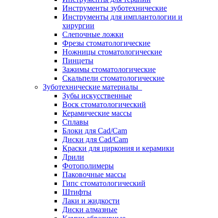
Инструменты зуботехнические
Инструменты для имплантологии и
хирургии
Слепочные ложки
Фрезы стоматологические
Ножницы стоматологические
Пинцеты
Зажимы стоматологические
Скальпели стоматологические
Зуботехнические материалы
Зубы искусственные
Воск стоматологический
Керамические массы
Сплавы
Блоки для Cad/Cam
Диски для Cad/Cam
Краски для циркония и керамики
Дрили
Фотополимеры
Паковочные массы
Гипс стоматологический
Штифты
Лаки и жидкости
Диски алмазные