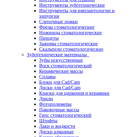
Инструменты зуботехнические
Инструменты для имплантологии и
хирургии
Слепочные ложки
Фрезы стоматологические
Ножницы стоматологические
Пинцеты
Зажимы стоматологические
Скальпели стоматологические
Зуботехнические материалы
Зубы искусственные
Воск стоматологический
Керамические массы
Сплавы
Блоки для Cad/Cam
Диски для Cad/Cam
Краски для циркония и керамики
Дрили
Фотополимеры
Паковочные массы
Гипс стоматологический
Штифты
Лаки и жидкости
Диски алмазные