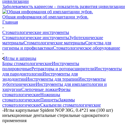
Заболеваемость кариесом – показатель развития цивилизации
Общая информация об имплантации зубов.
Главная
-
Стоматологические инструменты
Стоматологические инструменты
Зуботехнические
материалы
Стоматологические материалы
Средства для
гигиены и профилактики
Стоматологическое оборудование
-
Иглы и шприцы
Боры стоматологические
Инструменты
полировочные
Ретракторы и роторасширители
Инструменты
для пародонтологии
Инструменты для
эндодонтии
Инструменты для терапии
Инструменты
зуботехнические
Инструменты для имплантологии и
хирургии
Слепочные ложки
Фрезы
стоматологические
Ножницы
стоматологические
Пинцеты
Зажимы
стоматологические
Скальпели стоматологические
-
Иглы карпульные Spident NOP 30G, 0.4*21 мм (100 шт)
инъекционные дентальные стерильные однократного
применения