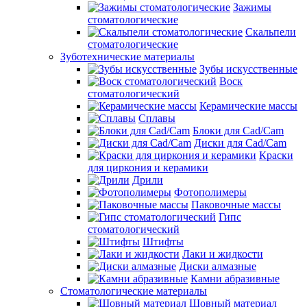
Зажимы
стоматологические
Скальпели
стоматологические
Зуботехнические материалы
Зубы искусственные
Воск
стоматологический
Керамические массы
Сплавы
Блоки для Cad/Cam
Диски для Cad/Cam
Краски
для циркония и керамики
Дрили
Фотополимеры
Паковочные массы
Гипс
стоматологический
Штифты
Лаки и жидкости
Диски алмазные
Камни абразивные
Стоматологические материалы
Шовный материал