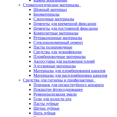
Камни абразивные
Стоматологические материалы
Шовный материал
Биоматериалы
Слепочные материалы
Цементы для временной фиксации
Цементы для постоянной фиксации
Композитные материалы
Ретракционные материалы
Стеклоиономерный цемент
Пасты полировочные
Средства для дезинфекции
Пломбировочные материалы
Аксессуары для наложения пломб
Адгезивные материалы
Материалы для пломбирования каналов
Материалы для распломбировки каналов
Средства для гигиены и профилактики
Порошок для пескоструйного аппарата
Покрытие фторсодержащее
Реминерализация эмали
Гели для полости рта
Пасты зубные
Щетки зубные
Нить зубная