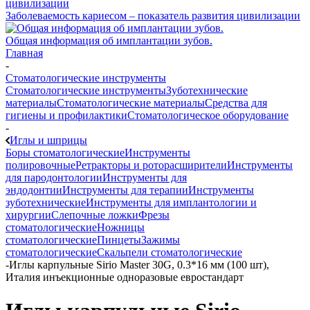
Заболеваемость кариесом – показатель развития цивилизации
Общая информация об имплантации зубов.
Главная
-
Стоматологические инструменты
Стоматологические инструменты
Зуботехнические
материалы
Стоматологические материалы
Средства для
гигиены и профилактики
Стоматологическое оборудование
-
Иглы и шприцы
Боры стоматологические
Инструменты
полировочные
Ретракторы и роторасширители
Инструменты
для пародонтологии
Инструменты для
эндодонтии
Инструменты для терапии
Инструменты
зуботехнические
Инструменты для имплантологии и
хирургии
Слепочные ложки
Фрезы
стоматологические
Ножницы
стоматологические
Пинцеты
Зажимы
стоматологические
Скальпели стоматологические
-
Иглы карпульные Sirio Master 30G, 0.3*16 мм (100 шт),
Италия инъекционные одноразовые евростандарт