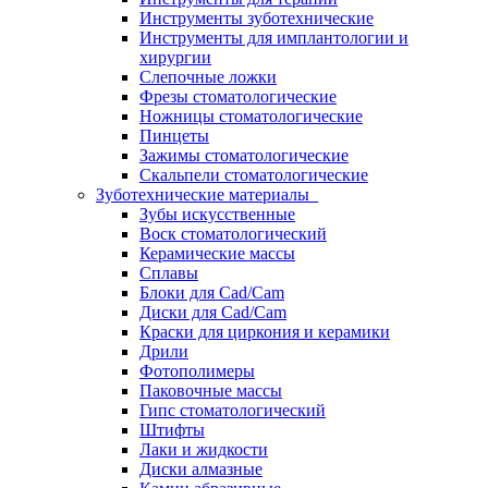
Инструменты зуботехнические
Инструменты для имплантологии и
хирургии
Слепочные ложки
Фрезы стоматологические
Ножницы стоматологические
Пинцеты
Зажимы стоматологические
Скальпели стоматологические
Зуботехнические материалы
Зубы искусственные
Воск стоматологический
Керамические массы
Сплавы
Блоки для Cad/Cam
Диски для Cad/Cam
Краски для циркония и керамики
Дрили
Фотополимеры
Паковочные массы
Гипс стоматологический
Штифты
Лаки и жидкости
Диски алмазные