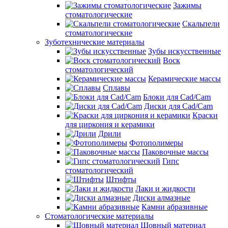
Зажимы
стоматологические
Скальпели
стоматологические
Зуботехнические материалы
Зубы искусственные
Воск
стоматологический
Керамические массы
Сплавы
Блоки для Cad/Cam
Диски для Cad/Cam
Краски
для циркония и керамики
Дрили
Фотополимеры
Паковочные массы
Гипс
стоматологический
Штифты
Лаки и жидкости
Диски алмазные
Камни абразивные
Стоматологические материалы
Шовный материал