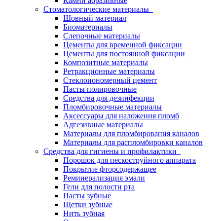
Камни абразивные
Стоматологические материалы
Шовный материал
Биоматериалы
Слепочные материалы
Цементы для временной фиксации
Цементы для постоянной фиксации
Композитные материалы
Ретракционные материалы
Стеклоиономерный цемент
Пасты полировочные
Средства для дезинфекции
Пломбировочные материалы
Аксессуары для наложения пломб
Адгезивные материалы
Материалы для пломбирования каналов
Материалы для распломбировки каналов
Средства для гигиены и профилактики
Порошок для пескоструйного аппарата
Покрытие фторсодержащее
Реминерализация эмали
Гели для полости рта
Пасты зубные
Щетки зубные
Нить зубная