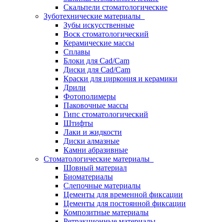
Скальпели стоматологические
Зуботехнические материалы
Зубы искусственные
Воск стоматологический
Керамические массы
Сплавы
Блоки для Cad/Cam
Диски для Cad/Cam
Краски для циркония и керамики
Дрили
Фотополимеры
Паковочные массы
Гипс стоматологический
Штифты
Лаки и жидкости
Диски алмазные
Камни абразивные
Стоматологические материалы
Шовный материал
Биоматериалы
Слепочные материалы
Цементы для временной фиксации
Цементы для постоянной фиксации
Композитные материалы
Ретракционные материалы