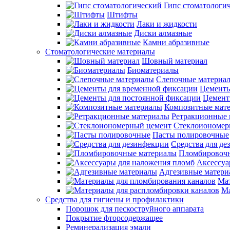
Гипс стоматологи
Штифты
Лаки и жидкости
Диски алмазные
Камни абразивные
Стоматологические материалы
Шовный материал
Биоматериалы
Слепочные материа
Цементы
Цемент
Композитные мат
Ретракционные 
Стеклоиономер
Пасты полировочные
Средства для д
Пломбировочн
Аксессуа
Адгезивные матери
Мат
Ма
Средства для гигиены и профилактики
Порошок для пескоструйного аппарата
Покрытие фторсодержащее
Реминерализация эмали