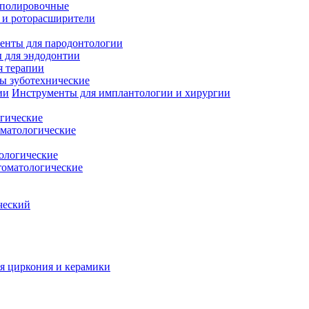
полировочные
 и роторасширители
енты для пародонтологии
 для эндодонтии
я терапии
ы зуботехнические
Инструменты для имплантологии и хирургии
гические
матологические
ологические
томатологические
ческий
я циркония и керамики