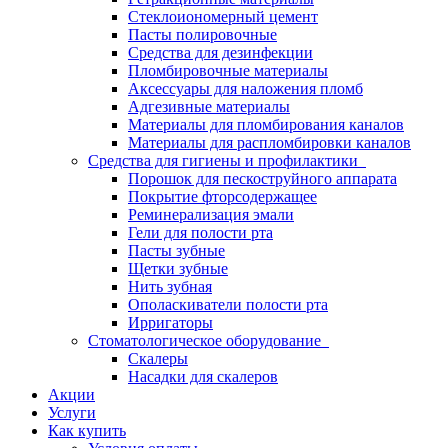
Стеклоиономерный цемент
Пасты полировочные
Средства для дезинфекции
Пломбировочные материалы
Аксессуары для наложения пломб
Адгезивные материалы
Материалы для пломбирования каналов
Материалы для распломбировки каналов
Средства для гигиены и профилактики
Порошок для пескоструйного аппарата
Покрытие фторсодержащее
Реминерализация эмали
Гели для полости рта
Пасты зубные
Щетки зубные
Нить зубная
Ополаскиватели полости рта
Ирригаторы
Стоматологическое оборудование
Скалеры
Насадки для скалеров
Акции
Услуги
Как купить