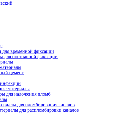
ческий
лы
 для временной фиксации
ы для постоянной фиксации
ериалы
материалы
ный цемент
езинфекции
ые материалы
ры для наложения пломб
алы
ериалы для пломбирования каналов
териалы для распломбировки каналов