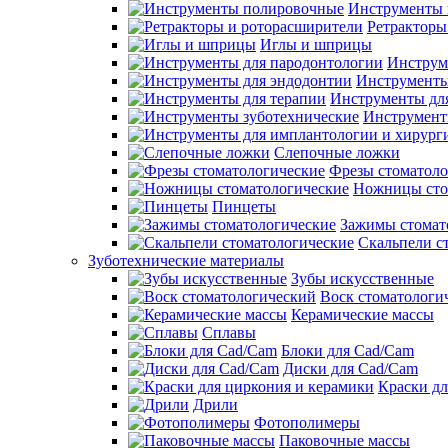
Инструменты 
Ретракторы
Иглы и шприцы
Инструм
Инструменты
Инструменты дл
Инструмент
Слепочные ложки
Фрезы стоматоло
Ножницы сто
Пинцеты
Зажимы стомат
Скальпели с
Зуботехнические материалы
Зубы искусственные
Воск стоматологи
Керамические массы
Сплавы
Блоки для Cad/Cam
Диски для Cad/Cam
Краски дл
Дрили
Фотополимеры
Паковочные массы